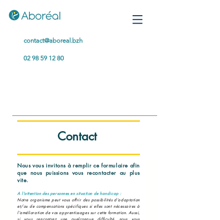
contact@aboreal.bzh
02 98 59 12 80
Contact
Nous vous invitons à remplir ce formulaire afin
que nous puissions vous recontacter au plus
vite.
A l'attention des personnes en situation de handicap :
Notre organisme peut vous offrir des possibilités d’adaptation
et/ou de compensations spécifiques si elles sont nécessaires à
l’amélioration de vos apprentissages sur cette formation. Aussi,
si vous rencontrez une quelconque difficulté, nous vous