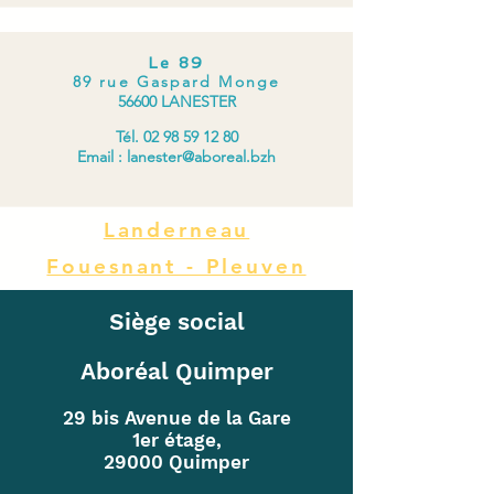
Le 89
89 rue Gaspard Monge
56600 LANESTER
Tél. 02 98 59 12 80
Email : lanester@aboreal.bzh
Landerneau
Fouesnant - Pleuven
Siège social
Aboréal Quimper
29 bis Avenue de la Gare
1er étage,
29000 Quimper