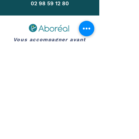
02 98 59 12 80
Vous accompagner avant
tout
RH & MANAGEMENT
RELATIONS AU TRAVAIL & QVCT
ÉVOLUTION & TRANSITION
PROFESSIONNELLES
PROJET, STRATÉGIE,
INTELLIGENCE COLLECTIVE
​Centre de bilan
de compétences
Organisme
de formation