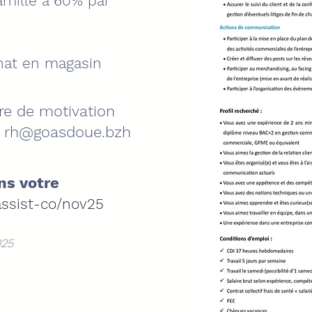
amille à 60% par
chat en magasin
tre de motivation
-
rh@goasdoue.bzh
ns votre
ssist-co/nov25
025