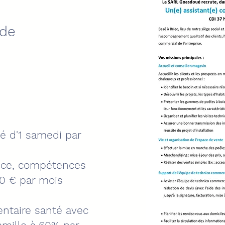
 de
n
té d'1 samedi par
ence, compétences
0 € par mois
entaire santé avec