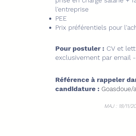
prise en charge salarié + f
l'entreprise
PEE
Prix préférentiels pour l'a
Pour postuler :
CV et let
exclusivement par email 
Référence à rappeler da
candidature :
Goasdoue/a
MAJ : 18
/11/2